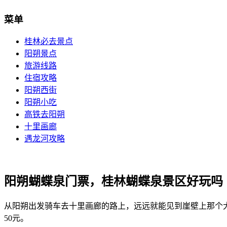
菜单
桂林必去景点
阳朔景点
旅游线路
住宿攻略
阳朔西街
阳朔小吃
高铁去阳朔
十里画廊
遇龙河攻略
阳朔蝴蝶泉门票，桂林蝴蝶泉景区好玩吗
从阳朔出发骑车去十里画廊的路上，远远就能见到崖壁上那个
50元。