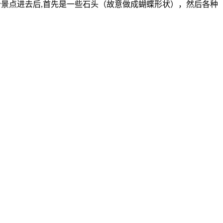
个景点进去后,首先是一些石头（故意做成蝴蝶形状），然后各种