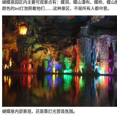
蝴蝶泉园区内主要可观景点有：蝶洞、蝶山瀑布、蝶桥、蝶山胜
颜色的led灯泡照着他们……这种景区，不是所有人都中意。
蝴蝶泉内部景观，还是靠灯光营造氛围。