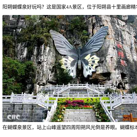
阳朔蝴蝶泉好玩吗？这是国家4A景区，位于阳朔县十里画廊精
在蝴蝶泉景区，站上山峰遥望四周阳朔风光倒是养眼。蝴蝶标