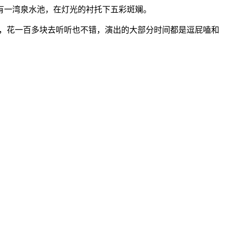
有一湾泉水池，在灯光的衬托下五彩斑斓。
趣，花一百多块去听听也不错，演出的大部分时间都是逗屁嗑和