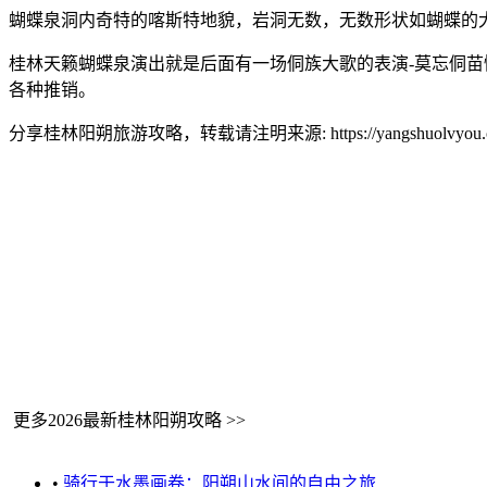
蝴蝶泉洞内奇特的喀斯特地貌，岩洞无数，无数形状如蝴蝶的
桂林天籁蝴蝶泉演出就是后面有一场侗族大歌的表演-莫忘侗
各种推销。
分享桂林阳朔旅游攻略，转载请注明来源: https://yangshuolvyou.com
更多2026最新桂林阳朔攻略 >>
•
骑行于水墨画卷：阳朔山水间的自由之旅