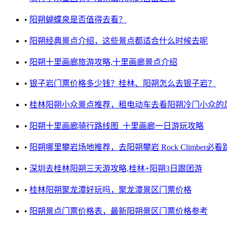
•
阳朔蝴蝶泉是否值得去看？
•
阳朔经典景点介绍，这些景点都适合什么时候去呢
•
阳朔十里画廊旅游攻略,十里画廊景点介绍
•
银子岩门票价格多少钱？桂林、阳朔怎么去银子岩？
•
桂林阳朔小众景点推荐，租电动车去看阳朔冷门小众的
•
阳朔十里画廊骑行路线图_十里画廊一日游玩攻略
•
阳朔哪里攀岩场地推荐，去阳朔攀岩 Rock Climber必看
•
深圳去桂林阳朔三天游攻略,桂林+阳朔3日跟团游
•
桂林阳朔聚龙潭好玩吗，聚龙潭景区门票价格
•
阳朔景点门票价格表，最新阳朔景区门票价格参考