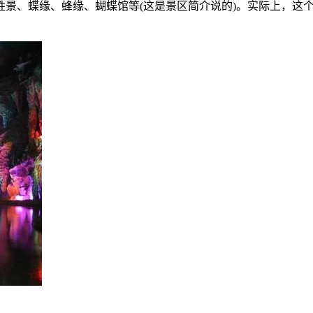
景、蝶缘、蜂缘、蝴蝶馆等(这是景区简介说的)。实际上，这