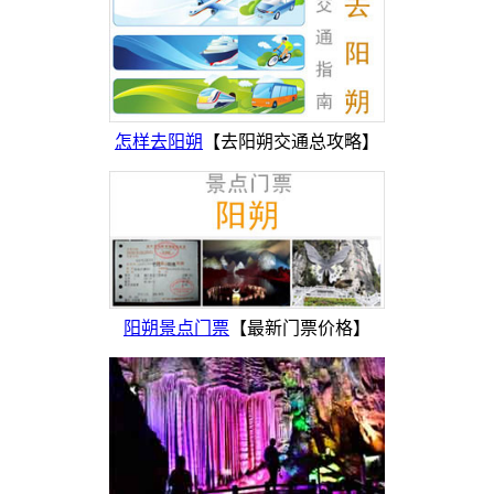
怎样去阳朔
【去阳朔交通总攻略】
阳朔景点门票
【最新门票价格】