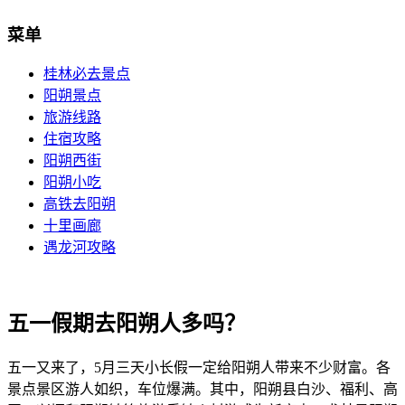
菜单
桂林必去景点
阳朔景点
旅游线路
住宿攻略
阳朔西街
阳朔小吃
高铁去阳朔
十里画廊
遇龙河攻略
五一假期去阳朔人多吗？
五一又来了，5月三天小长假一定给阳朔人带来不少财富。各
景点景区游人如织，车位爆满。其中，阳朔县白沙、福利、高