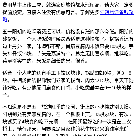
费用基本上涨三成，就连家庭旅馆都水涨船高，请大家一定要
提前预定，直接入住没有优惠可言。了解更多
阳朔旅游省钱攻
略
。
五一阳朔的吃喝消费还可以，价格没有涨的那么夸张。阳朔的
砂锅饭，一个人吃饭的时候最合适是这种快餐了。锅锅香还有
边上另外一家，味道都不错。番茄豆腐肉末饭只要10块钱，芋
头排骨饭16块。芋头是荔浦特产，总之无比喜欢啊。推荐吃。
菜量挺实在的，米饭是细长的米，很香。
适合一个人吃的还有手工玉饺10块钱，锅贴8或10块，粥3－8
块。牛楠汤面线很像我们老家的梭面，肉太少15块。甲天下馄
饨好吃，有点像厦门扁食的口感。小吃类基本在6－10块的样
子。
不知道是不是五一旅游旺季的原因，街上的小吃摊忒别火爆。
阳朔到处有卖煎豆腐的，在一个铁板上煎，3块钱2块，有次5
块钱买了4块真的吃不完啊……在阳朔最好吃的一次是在工农
桥上，骑行那天，阿姨说是自家种的花生榨出来的油拿来煎