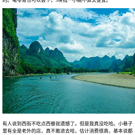
的。龟苓膏也可以尝下，3块钱一小碗不算太便宜。
有人说到西街不吃点西餐就遗憾了。但是我真没吃哈。小巷子
里有全是老外的店，真不敢进去哈，估计消费很高，基本说都