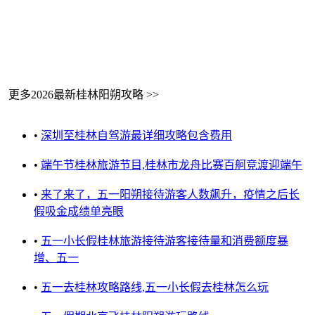
更多2026最新桂林阳朔攻略 >>
•
深圳至桂林自驾游最详细攻略包含费用
•
端午节桂林旅游节目,桂林市龙舟比赛百舸竞渡迎端午
•
来了来了，五一阳朔接待游客人数飙升，疫情之后长
假吸金成绩单亮眼
•
五一小长假桂林旅游接待游客接待量和消费额度暴
增、五一
•
五一去桂林攻略路线,五一小长假去桂林怎么玩