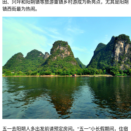
田、兴坪和阳朔镇等旅游重镇乡村游成为新亮点，尤其是阳朔
镇西街最为热闹。
五一去阳朔人多出发前请预定房间。“五一”小长假期间，住宿