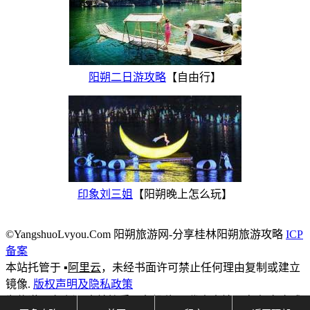
阳朔二日游攻略
【自由行】
印象刘三姐
【阳朔晚上怎么玩】
©YangshuoLvyou.Com 阳朔旅游网-分享桂林阳朔旅游攻略
ICP
备案
本站托管于 ▪
阿里云
，未经书面许可禁止任何理由复制或建立
镜像.
版权声明及隐私政策
为传递更多资讯,本站接受网友投稿,不代表本站观点,如有害或