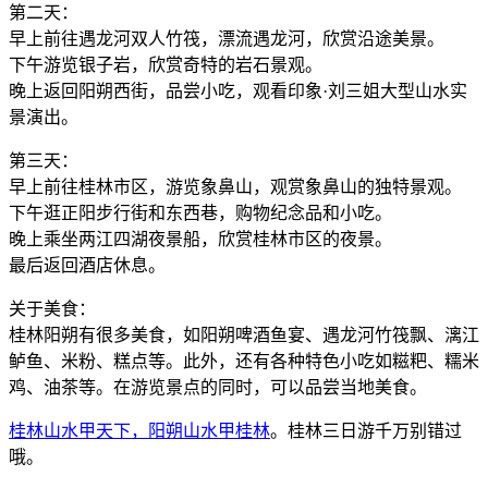
第二天：
早上前往遇龙河双人竹筏，漂流遇龙河，欣赏沿途美景。
下午游览银子岩，欣赏奇特的岩石景观。
晚上返回阳朔西街，品尝小吃，观看印象·刘三姐大型山水实
景演出。
第三天：
早上前往桂林市区，游览象鼻山，观赏象鼻山的独特景观。
下午逛正阳步行街和东西巷，购物纪念品和小吃。
晚上乘坐两江四湖夜景船，欣赏桂林市区的夜景。
最后返回酒店休息。
关于美食：
桂林阳朔有很多美食，如阳朔啤酒鱼宴、遇龙河竹筏飘、漓江
鲈鱼、米粉、糕点等。此外，还有各种特色小吃如糍粑、糯米
鸡、油茶等。在游览景点的同时，可以品尝当地美食。
桂林山水甲天下，阳朔山水甲桂林
。桂林三日游千万别错过
哦。