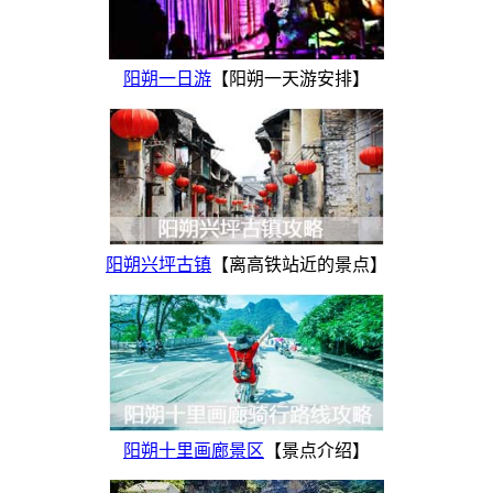
阳朔一日游
【阳朔一天游安排】
阳朔兴坪古镇
【离高铁站近的景点】
阳朔十里画廊景区
【景点介绍】