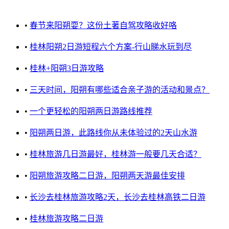
•
春节来阳朔耍？这份土著自驾攻略收好咯
•
桂林阳朔2日游短程六个方案-行山睇水玩到尽
•
桂林+阳朔3日游攻略
•
三天时间，阳朔有哪些适合亲子游的活动和景点？
•
一个更轻松的阳朔两日游路线推荐
•
阳朔两日游，此路线你从未体验过的2天山水游
•
桂林旅游几日游最好，桂林游一般要几天合适？
•
阳朔旅游攻略二日游，阳朔两天游最佳安排
•
长沙去桂林旅游攻略2天，长沙去桂林高铁二日游
•
桂林旅游攻略二日游