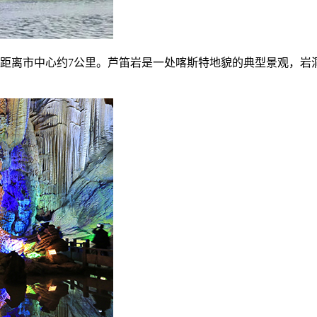
，距离市中心约7公里。芦笛岩是一处喀斯特地貌的典型景观，岩