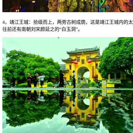
4，靖江王城：拾级而上，两旁古树成荫，这是靖江王城内的太
往前还有南朝刘宋颜延之的“白玉洞”。