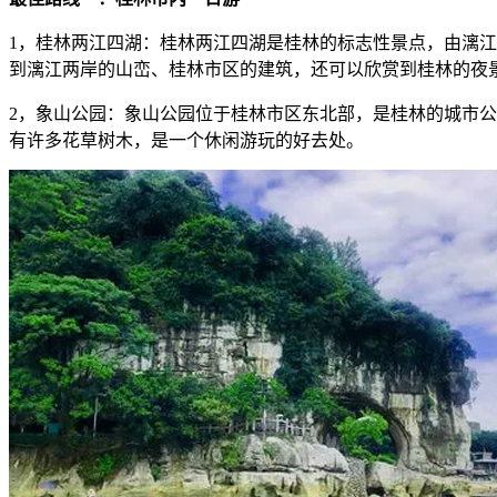
1，桂林两江四湖：桂林两江四湖是桂林的标志性景点，由漓
到漓江两岸的山峦、桂林市区的建筑，还可以欣赏到桂林的夜
2，象山公园：象山公园位于桂林市区东北部，是桂林的城市
有许多花草树木，是一个休闲游玩的好去处。