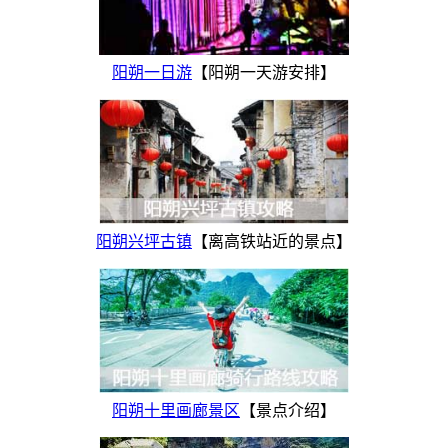
阳朔一日游
【阳朔一天游安排】
阳朔兴坪古镇
【离高铁站近的景点】
阳朔十里画廊景区
【景点介绍】