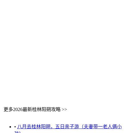
更多2026最新桂林阳朔攻略 >>
•
八月去桂林阳朔，五日亲子游（夫妻带一老人俩小