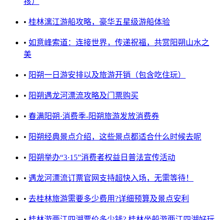
孩）
•
桂林漓江游船攻略，豪华五星级游船体验
•
如意峰索道：连接世界，传递祝福，共赏阳朔山水之
美
•
阳朔一日游安排以及旅游开销（包含吃住玩）
•
阳朔遇龙河漂流攻略及门票购买
•
春满阳朔·消费季-阳朔旅游发放消费券
•
阳朔经典景点介绍，这些景点都适合什么时候去呢
•
阳朔举办“3·15”消费者权益日普法宣传活动
•
遇龙河漂流订票官网支持超快入场，无需等待！
•
去桂林旅游需要多少费用?详细预算及景点安利
•
桂林游两江四湖票价多少钱? 桂林坐船游两江四湖好玩