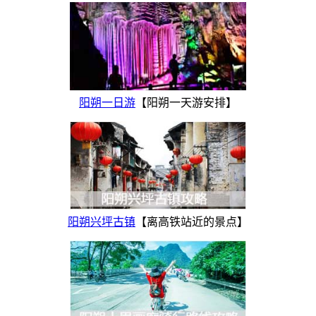
阳朔一日游
【阳朔一天游安排】
阳朔兴坪古镇
【离高铁站近的景点】