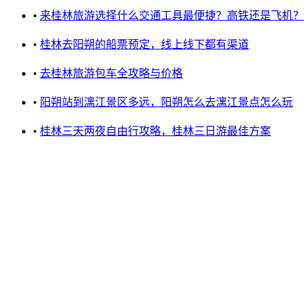
•
来桂林旅游选择什么交通工具最便捷？高铁还是飞机？
•
桂林去阳朔的船票预定，线上线下都有渠道
•
去桂林旅游包车全攻略与价格
•
阳朔站到漓江景区多远，阳朔怎么去漓江景点怎么玩
•
桂林三天两夜自由行攻略，桂林三日游最佳方案