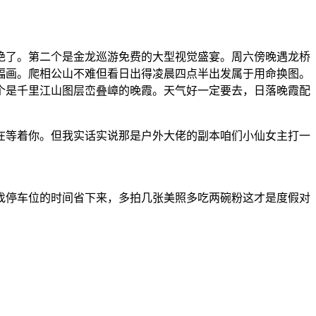
绝了。第二个是金龙巡游免费的大型视觉盛宴。周六傍晚遇龙桥
幅画。爬相公山不难但看日出得凌晨四点半出发属于用命换图。
个是千里江山图层峦叠嶂的晚霞。天气好一定要去，日落晚霞配
在等着你。但我实话实说那是户外大佬的副本咱们小仙女主打一
找停车位的时间省下来，多拍几张美照多吃两碗粉这才是度假对