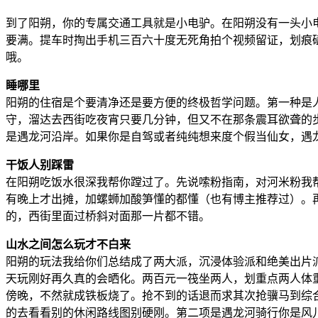
到了阳朔，你的专属交通工具就是小电驴。在阳朔没有一头小
要满。提车时掏出手机三百六十度无死角拍个视频留证，划痕
哦。
睡哪里
阳朔的住宿是个要清净还是要方便的终极哲学问题。第一种是人
守，溜达去西街吃夜宵只要几分钟，但又不在那条震耳欲聋的
是遇龙河沿岸。如果你是自驾或者纯纯想来度个假当仙女，遇
干饭人别踩雷
在阳朔吃饭水很深我帮你蹚过了。先说嗦粉指南，对河米粉我
有晚上才出摊，加螺蛳加酸笋懂的都懂（也有博主推荐过）。
的，西街里面过桥斜对面那一片都不错。
山水之间怎么玩才不白来
阳朔的玩法我给你们总结成了两大派，沉浸体验派和绝美出片
天玩刚好再久真的会晒化。两百元一筏坐两人，划重点两人体
傍晚，不然就成铁板烧了。抢不到的话退而求其次抢骥马到综
的去看看别的休闲路线图别硬刚。第二项是遇龙河骑行你是风