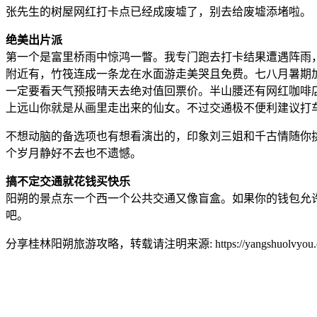
张先生的树屋网红打卡点已经成废墟了，别去给废墟添堵啦。
绝美出片派
第一个是富里桥雨中惊鸿一瞥。我专门跑去打卡结果遭遇阵雨
附近有，竹筏连成一条龙在水面游走美哭且免费。七八月暑期
一定要看天气预报晴天去绝对值回票价。半山腰还有网红咖啡
上远山你就是从画里走出来的仙女。不过交通极不便利建议打
不想动脑的备选项也有想看演出的，印象刘三姐和千古情随你
个岁月静好不去也不遗憾。
搞不定交通就花钱买快乐
阳朔的景点东一个西一个公共交通又像盲盒。如果你的钱包允
吧。
分享桂林阳朔旅游攻略，转载请注明来源: https://yangshuolvyou.com