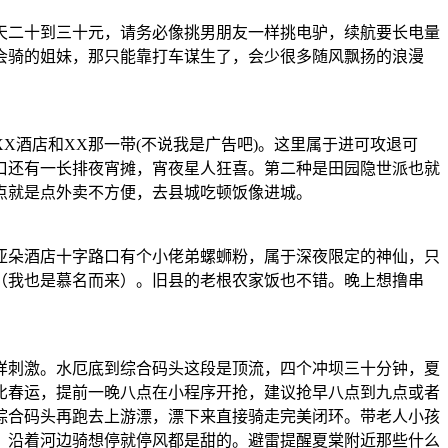
天二十到三十元，请务必像挑男朋友一样挑电驴，续航要长电量
会骑的姐妹，那只能靠打车谋生了，会少很多随风飘扬的浪漫
酒店和XX那一带(不说我是广告吧)。这里属于进可攻退可
口还有一长排夜宵摊，宵夜星人狂喜。第二种是田园隐世派也就
点就是点外卖不方便，去县城吃顿饭像进城。
亚朵酒店十字路口有个小佬弟螺蛳粉，属于深夜限定的神仙，只
（我也是慕名而来）。旧县的老根农家饭也不错。晚上想撸串
样刺激。水厄底到综合码头这段是顶流，四个冲坝三十分钟，夏
比春运，提前一晚八点在小程序开抢，建议抢早八点到九点或者
综合码头再跑去上游漂，漂下来直接骑走完美闭环。带老人小孩
，沿着河边骑想停就停风都是甜的。避雷提醒夏棠附近那些什么