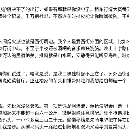
电驴解决不了的出行，如果有那就是你没电了。租车行情大概每
磕碰全记录，千万别社恐，不然退车时扯皮能让你瞬间破防。不
间烟火派也就是西街周边。我个人最爱西街外围的区域，比如XX
步行街中心，不至于半夜还被酒吧的音乐疯狂洗脑。晚上十字路
龙河边的民宿绝美。推窗就是山水画，安静得只能听见鸟叫。缺
帮你们试过了，咱就是说，是我口味独特配不上它了。另外西街
再说硬菜餐厅，望江楼家的芋头和排骨好吃到我想给厨师磕一个
派。先说沉浸体验派。第一项是遇龙河漂流，像抢演唱会门票一
重加起来不能超一百六十公斤，微胖姐妹注意搭配。旺季抢票堪
合码头，一小时多点三百二十元。偷懒秘籍是先骑电驴把车停在
儿我是沙。从骥马码头一路经过朝阳坝和双流义渡亭到夏棠码头