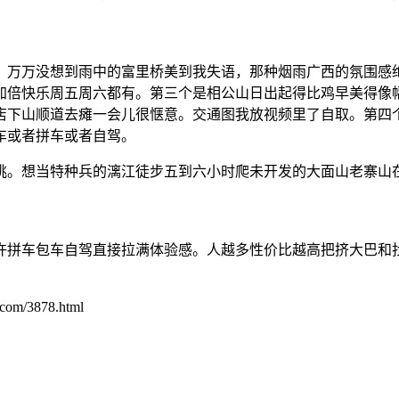
，万万没想到雨中的富里桥美到我失语，那种烟雨广西的氛围感
加倍快乐周五周六都有。第三个是相公山日出起得比鸡早美得像
店下山顺道去瘫一会儿很惬意。交通图我放视频里了自取。第四
车或者拼车或者自驾。
挑。想当特种兵的漓江徒步五到六小时爬未开发的大面山老寨山
许拼车包车自驾直接拉满体验感。人越多性价比越高把挤大巴和
/3878.html