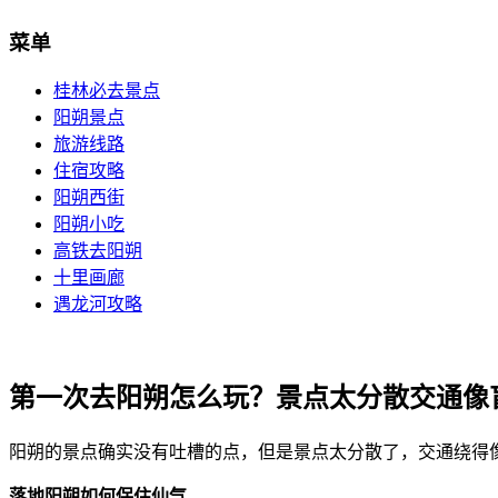
菜单
桂林必去景点
阳朔景点
旅游线路
住宿攻略
阳朔西街
阳朔小吃
高铁去阳朔
十里画廊
遇龙河攻略
第一次去阳朔怎么玩？景点太分散交通像
阳朔的景点确实没有吐槽的点，但是景点太分散了，交通绕得
落地阳朔如何保住仙气