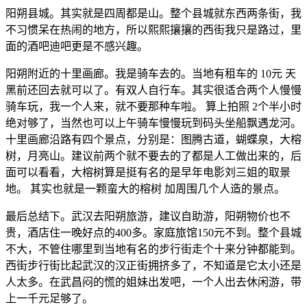
阳朔县城。其实就是四周都是山。整个县城就东西两条街，我
不习惯呆在热闹的地方，所以熙熙攘攘的西街我只是路过，里
面的酒吧迪吧更是不感兴趣。
阳朔附近的十里画廊。我是骑车去的。当地有租车的 10元 天
黑前还回去就可以了。有双人自行车。其实很适合两个人慢慢
骑车玩，我一个人来，就不要那种车啦。 算上拍照 2个半小时
绝对够了，当然也可以上午骑车慢慢玩到码头坐船飘遇龙河。
十里画廊沿路有四个景点，分别是：图腾古道，蝴蝶泉，大榕
树，月亮山。建议前两个就不要去的了都是人工做出来的，后
面可以看看，大榕树算是挺有名的是早年电影刘三姐的取景
地。 其实也就是一颗蛮大的榕树 加周围几个人造的景点。
最后总结下。武汉去阳朔旅游，建议自助游，阳朔物价也不
贵，酒店住一晚好点的400多。家庭旅馆150元不到。整个县城
不大，不管住哪里到当地有名的步行街走个十来分钟都能到。
西街步行街比起武汉的汉正街拥挤多了，不知道是它太小还是
人太多。在武昌闷的慌的姐妹出发吧，一个人出去休闲游，带
上一千元足够了。