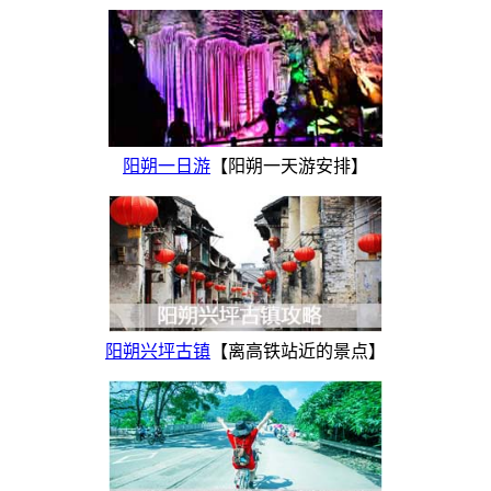
阳朔一日游
【阳朔一天游安排】
阳朔兴坪古镇
【离高铁站近的景点】