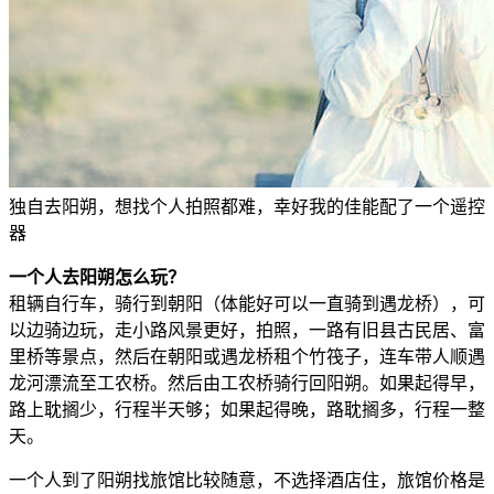
独自去阳朔，想找个人拍照都难，幸好我的佳能配了一个遥控
器
一个人去阳朔怎么玩？
租辆自行车，骑行到朝阳（体能好可以一直骑到遇龙桥），可
以边骑边玩，走小路风景更好，拍照，一路有旧县古民居、富
里桥等景点，然后在朝阳或遇龙桥租个竹筏子，连车带人顺遇
龙河漂流至工农桥。然后由工农桥骑行回阳朔。如果起得早，
路上耽搁少，行程半天够；如果起得晚，路耽搁多，行程一整
天。
一个人到了阳朔找旅馆比较随意，不选择酒店住，旅馆价格是