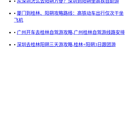
•
从深圳怎么去阳朔方便？深圳到阳朔坐高铁自助游
•
厦门到桂林、阳朔攻略路线：高铁动车出行仅次于坐
飞机
•
广州开车去桂林自驾游攻略,广州桂林自驾游线路安排
•
深圳去桂林阳朔三天游攻略,桂林+阳朔3日跟团游