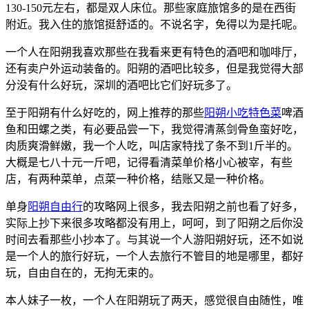
130-150元左右，都是双人床位。那些家庭旅馆多的是在西街
附近。我入住的旅馆挺舒适的。不说名字，免得以为是托呢。
一个人在阳朔我喜欢那些在我看来更有特色的酒吧和咖啡厅，
还有卖户外运动装备的。阳朔的酒吧比较多，但是我觉得大部
分没有什么好玩，深圳的酒吧比它们好玩多了。
至于阳朔有什么好吃的，网上推荐的那些
阳朔小吃特色菜
啤酒
鱼和田螺之类，有必要品尝一下，我觉得清蒸剑骨鱼蛮好吃，
肉质爽滑鲜嫩，我一个人吃，叫店家特找了条不到1斤半的。
大概是七八十元一斤吧，记得看清菜单价格小心被宰，有些
店，有两种菜单，点菜一种价格，结账又是一种价格。
单身
阳朔自由行
的攻略网上很多，我去阳朔之前也看了好多，
实际上抄下来很多攻略都没有用上，呵呵，到了阳朔之后你没
时间去看那些小抄本了。与其说一个人游阳朔好玩，还不如说
是一个人的旅行好玩，一个人去旅行不管目的地是哪里，都好
玩，自由自在的，无拘无束的。
本人妹子一枚，一个人在阳朔玩了两天，感觉很自由随性，唯