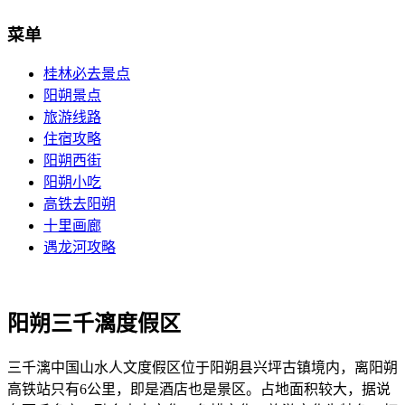
菜单
桂林必去景点
阳朔景点
旅游线路
住宿攻略
阳朔西街
阳朔小吃
高铁去阳朔
十里画廊
遇龙河攻略
阳朔三千漓度假区
三千漓中国山水人文度假区位于阳朔县兴坪古镇境内，离阳朔
高铁站只有6公里，即是酒店也是景区。占地面积较大，据说