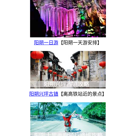
阳朔一日游
【阳朔一天游安排】
阳朔兴坪古镇
【离高铁站近的景点】