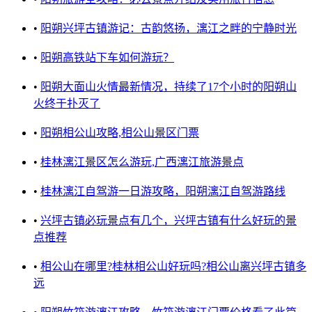
•
阳朔兴坪古镇游记：古韵悠扬，漓江之畔的宁静时光
•
阳朔高铁站下车如何游玩？
•
阳朔大面山火情最新情况，持续了17个小时的阳朔山
火终于扑灭了
•
阳朔相公山攻略,相公山景区门票
•
桂林漓江景区怎么游玩,广西漓江旅游景点
•
桂林漓江自驾游一日游攻略，阳朔漓江自驾游路线
•
兴坪古镇必玩景点有几个，兴坪古镇有什么好玩的景
点推荐
•
相公山在哪里?桂林相公山好玩吗?相公山离兴坪古镇多
远