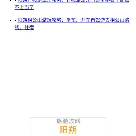
•
阳朔竹筏游漓江攻略，竹筏游漓江门票价格看了此篇
不上当了
•
阳朔相公山游玩攻略：坐车、开车自驾游去相公山路
线、住宿