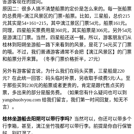
答游客现在的提问。
原因二：很多人搞不清楚船票的定价是怎么来的。每一张船票
的总费用=漓江风景区的门票+船票。比如，三星船，总价215
元其实是54+161=215，其中漓江景区门票54元，船票161元。
同理，四星船买票费用是360元，其实船票是306元，另外54元
是游漓江门票。当然，四星船还送一餐。所以，游客朋友们从
桂林到阳朔坐游船一路下来看到的风景，是花了54元买了门票
的哦。不过，我们普通游客通常不会把【漓江风景区】的门票
和船票分开来算。（冬季门票价格折半，27元）
另外有游客留言说，为什么我们在码头买票，三星船是220
元？在此统一回答：码头临时补票，另收取手续费5元/人。至
于那些买到230元的船票或者更贵的，肯定是跟代售点买的
票，多出来的部分是服务费。（如果您有什么疑问也可以到
yangshuolvyou.com 给我们留言，我们第一时间回复，知无不
言）。
桂林坐游船去阳朔可以带行李吗？
当然可以，你还可以带多个
行李箱，甚至，漓江坐竹筏都可以带行李。前提是你自行保管
好，别打湿了。