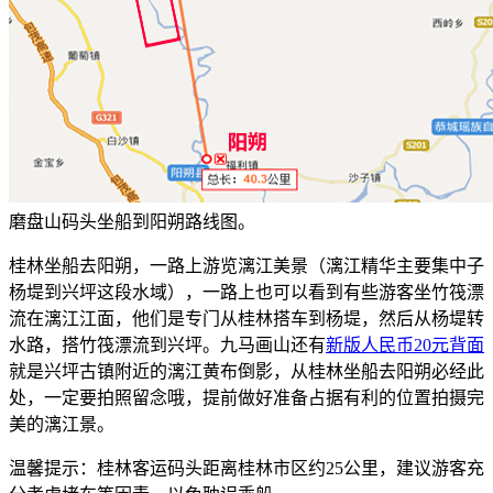
磨盘山码头坐船到阳朔路线图。
桂林坐船去阳朔，一路上游览漓江美景（漓江精华主要集中子
杨堤到兴坪这段水域），一路上也可以看到有些游客坐竹筏漂
流在漓江江面，他们是专门从桂林搭车到杨堤，然后从杨堤转
水路，搭竹筏漂流到兴坪。九马画山还有
新版人民币20元背面
就是兴坪古镇附近的漓江黄布倒影，从桂林坐船去阳朔必经此
处，一定要拍照留念哦，提前做好准备占据有利的位置拍摄完
美的漓江景。
温馨提示：桂林客运码头距离桂林市区约25公里，建议游客充