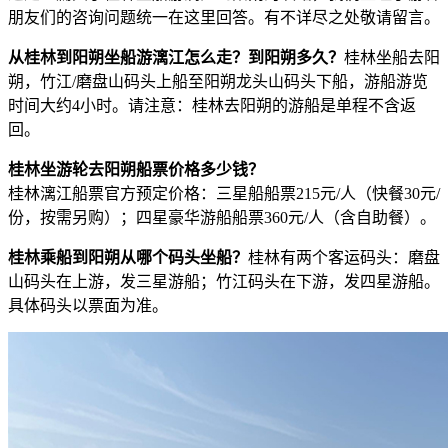
朋友们的咨询问题统一在这里回答。有不详尽之处敬请留言。
从桂林到阳朔坐船游漓江怎么走？到阳朔多久？
桂林坐船去阳
朔，竹江/磨盘山码头上船至阳朔龙头山码头下船，游船游览
时间大约4小时。请注意：桂林去阳朔的游船是单程不含返
回。
桂林坐游轮去阳朔船票价格多少钱？
桂林漓江船票官方预定价格：三星船船票215元/人（快餐30元/
份，按需另购）；四星豪华游船船票360元/人（含自助餐）。
桂林乘船到阳朔从哪个码头坐船？
桂林有两个客运码头：磨盘
山码头在上游，发三星游船；竹江码头在下游，发四星游船。
具体码头以票面为准。