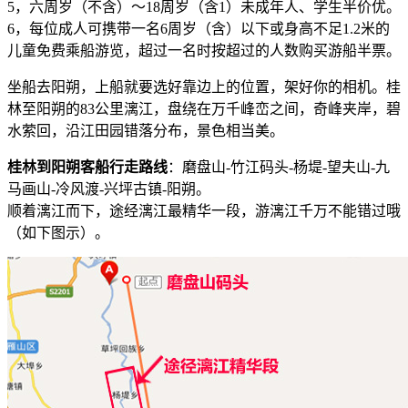
5，六周岁（不含）～18周岁（含1）未成年人、学生半价优。
6，每位成人可携带一名6周岁（含）以下或身高不足1.2米的
儿童免费乘船游览，超过一名时按超过的人数购买游船半票。
坐船去阳朔，上船就要选好靠边上的位置，架好你的相机。桂
林至阳朔的83公里漓江，盘绕在万千峰峦之间，奇峰夹岸，碧
水萦回，沿江田园错落分布，景色相当美。
桂林到阳朔客船行走路线
：磨盘山-竹江码头-杨堤-望夫山-九
马画山-冷风渡-兴坪古镇-阳朔。
顺着漓江而下，途经漓江最精华一段，游漓江千万不能错过哦
（如下图示）。