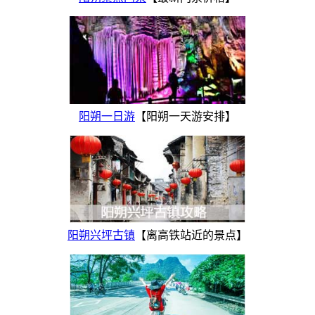
阳朔一日游
【阳朔一天游安排】
阳朔兴坪古镇
【离高铁站近的景点】