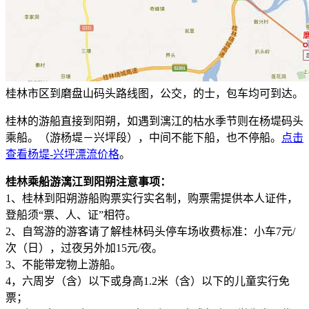
桂林市区到磨盘山码头路线图，公交，的士，包车均可到达。
桂林的游船直接到阳朔，如遇到漓江的枯水季节则在杨堤码头
乘船。（游杨堤－兴坪段），中间不能下船，也不停船。
点击
查看杨堤-兴坪漂流价格
。
桂林乘船游漓江到阳朔注意事项：
1、桂林到阳朔游船购票实行实名制，购票需提供本人证件，
登船须“票、人、证”相符。
2、自驾游的游客请了解桂林码头停车场收费标准：小车7元/
次（日），过夜另外加15元/夜。
3、不能带宠物上游船。
4，六周岁（含）以下或身高1.2米（含）以下的儿童实行免
票；