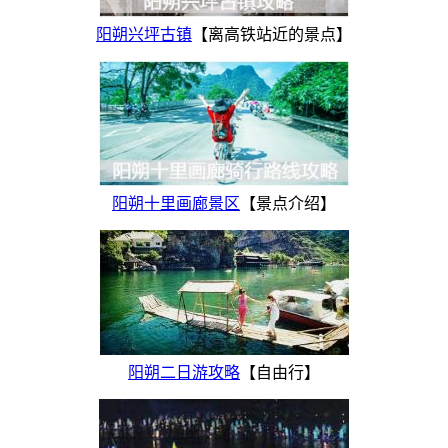
阳朔兴坪古镇
【离高铁站近的景点】
阳朔十里画廊景区
【景点介绍】
阳朔二日游攻略
【自由行】