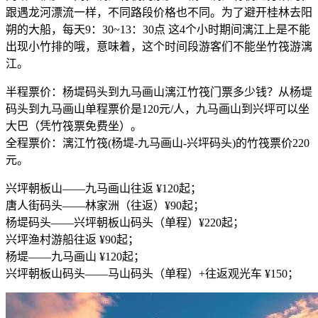
跟遇龙河漂流一样，不同路段价格也不同。为了避开桂林去阳
朔的大船，每天9：30~13：30点 这4个小时期间漓江上是不能
出现小竹排的哦，意味着，这个时间段游客们不能坐竹筏游漓
江。
半程票价：杨堤码头到九马画山漓江竹筏门票多少钱？从杨堤
码头到九马画山单程票价是120元/人，九马画山到兴坪可以坐
大巴（凭竹筏票免费坐）。
全程票价：漓江竹筏(杨堤-九马画山-兴坪码头)的竹筏票价220
元。
兴坪朝板山——九马画山往返 ¥120起；
唐人街码头——林家洲（往返）¥90起；
杨堤码头——兴坪朝板山码头（单程）¥220起；
兴坪渔村游船往返 ¥90起；
杨堤——九马画山 ¥120起；
兴坪朝板山码头——马山码头（单程）+往返观光车 ¥150；