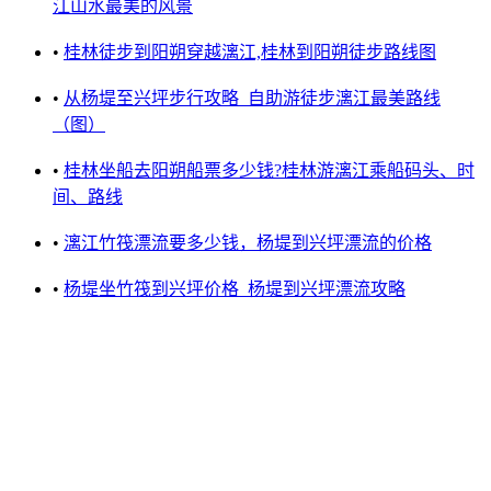
江山水最美的风景
•
桂林徒步到阳朔穿越漓江,桂林到阳朔徒步路线图
•
从杨堤至兴坪步行攻略_自助游徒步漓江最美路线
（图）
•
桂林坐船去阳朔船票多少钱?桂林游漓江乘船码头、时
间、路线
•
漓江竹筏漂流要多少钱，杨堤到兴坪漂流的价格
•
杨堤坐竹筏到兴坪价格_杨堤到兴坪漂流攻略