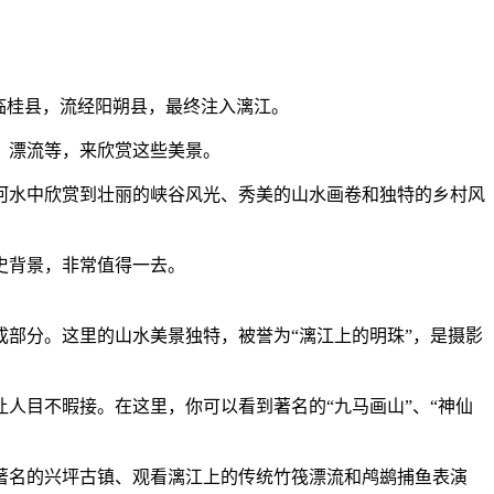
临桂县，流经阳朔县，最终注入漓江。
、漂流等，来欣赏这些美景。
河水中欣赏到壮丽的峡谷风光、秀美的山水画卷和独特的乡村风
史背景，非常值得一去。
部分。这里的山水美景独特，被誉为“漓江上的明珠”，是摄影
人目不暇接。在这里，你可以看到著名的“九马画山”、“神仙
著名的兴坪古镇、观看漓江上的传统竹筏漂流和鸬鹚捕鱼表演