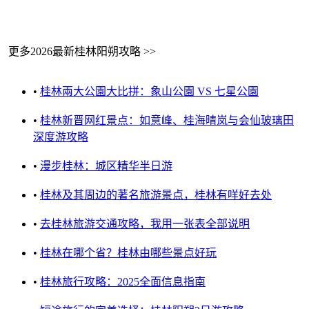
更多2026最新桂林阳朔攻略 >>
•
桂林兩大公園大比拼：象山公園 VS 七星公園
•
桂林新晋网红景点：如意峰、桂海晴岚与会仙玻璃田
深度游攻略
•
漫步桂林：城区精华半日游
•
桂林及其周边的著名旅游景点，桂林有咩好去处
•
去桂林旅游交通攻略，我用一张表全部说明
•
桂林在哪个省？桂林由哪些景点好玩
•
桂林旅行攻略：2025全面信息指南