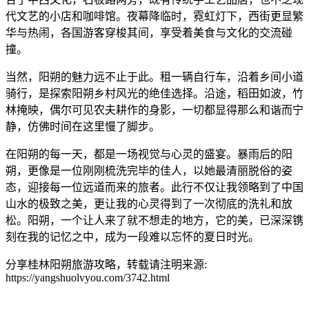
代文艺的小店和咖啡馆。夜幕降临时，霓虹灯下，西街更显繁
华与热闹，各国游客穿梭其间，享受着美食与文化的交流碰
撞。
当然，阳朔的魅力远不止于此。租一辆自行车，沿着乡间小道
骑行，是探索阳朔乡村风光的绝佳选择。沿途，稻田如波，竹
林掩映，偶尔可见农夫耕作的身影，一切都显得那么和谐而宁
静，仿佛时间在这里慢了脚步。
在阳朔的每一天，都是一场视觉与心灵的盛宴。暴雨后的阳
朔，更像是一位刚刚梳洗完毕的佳人，以她最清丽脱俗的姿
态，迎接每一位远道而来的旅者。此行不仅让我领略到了中国
山水的极致之美，更让我的心灵得到了一次彻底的洗礼和放
松。阳朔，一个让人来了就不想走的地方，它的美，已深深镌
刻在我的记忆之中，成为一段难以忘怀的夏日时光。
分享桂林阳朔旅游攻略，转载请注明来源:
https://yangshuolvyou.com/3742.html