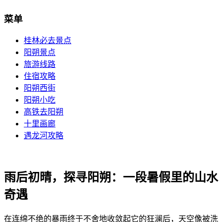
菜单
桂林必去景点
阳朔景点
旅游线路
住宿攻略
阳朔西街
阳朔小吃
高铁去阳朔
十里画廊
遇龙河攻略
雨后初晴，探寻阳朔：一段暑假里的山水
奇遇
在连绵不绝的暴雨终于不舍地收敛起它的狂澜后，天空像被洗