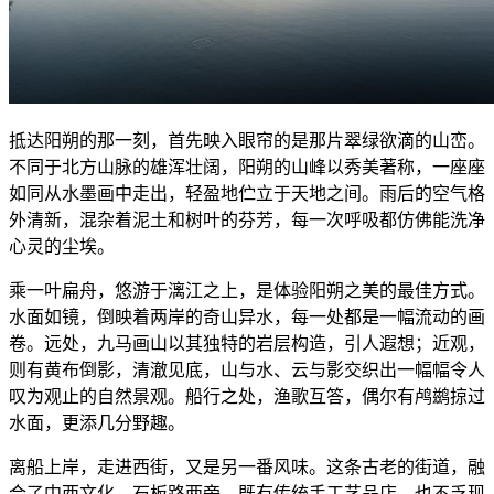
抵达阳朔的那一刻，首先映入眼帘的是那片翠绿欲滴的山峦。
不同于北方山脉的雄浑壮阔，阳朔的山峰以秀美著称，一座座
如同从水墨画中走出，轻盈地伫立于天地之间。雨后的空气格
外清新，混杂着泥土和树叶的芬芳，每一次呼吸都仿佛能洗净
心灵的尘埃。
乘一叶扁舟，悠游于漓江之上，是体验阳朔之美的最佳方式。
水面如镜，倒映着两岸的奇山异水，每一处都是一幅流动的画
卷。远处，九马画山以其独特的岩层构造，引人遐想；近观，
则有黄布倒影，清澈见底，山与水、云与影交织出一幅幅令人
叹为观止的自然景观。船行之处，渔歌互答，偶尔有鸬鹚掠过
水面，更添几分野趣。
离船上岸，走进西街，又是另一番风味。这条古老的街道，融
合了中西文化，石板路两旁，既有传统手工艺品店，也不乏现