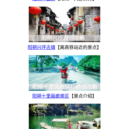
阳朔兴坪古镇
【离高铁站近的景点】
阳朔十里画廊景区
【景点介绍】