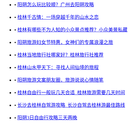
•
阳朔怎么玩比较顺？广州去阳朔攻略
•
桂林千古情：一场穿越千年的山水之恋
•
桂林有哪些不为人知的小众景点推荐？小众美景私藏
•
阳朔旅游妇女节特惠，女神们的专属浪漫之旅
•
桂林当地旅行社哪家好？桂林旅行社推荐
•
桂林山水甲天下：寻找人间仙境的旅程
•
阳朔旅游文案朋友圈，旅游说说心情随笔
•
桂林自由行一般玩几天合适_桂林旅游需要几天时间
•
长沙去桂林自驾游攻略_长沙自驾去桂林游最佳路线
•
阳朔3日自由行攻略三天两晚