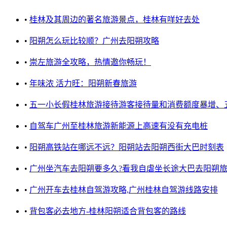
•
桂林及其周边的著名旅游景点，桂林有咩好去处
•
阳朔怎么玩比较顺？广州去阳朔攻略
•
崇左旅游全攻略，热情邀你畅玩！
•
年味浓 活力旺：阳朔新春旅游
•
五一小长假桂林旅游接待游客接待量和消费额度暴增、
•
自驾车广州至桂林旅游新能源上高速有没有充电桩
•
阳朔高铁站在哪远不远？阳朔站去阳朔西街大巴时刻表
•
广州坐汽车去阳朔要多久?看我自虐坐长途大巴去阳朔
•
广州开车去桂林自驾游攻略,广州桂林自驾游线路安排
•
背包客必去地方-桂林阳朔适合背包客的路线