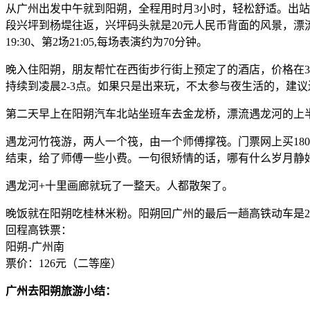
从广州出发中午就到阳朔，全程用时月3小时，轻松舒适。出
段兴坪到杨堤往返，兴坪码头就是20元人民币背面的风景，漂
19:30、第2场21:05,每场表演约为70分钟。
晚入住阳朔，朋友帮忙在西街步行街上预定了的酒店，价格在3
持续到凌晨2-3点。如果只是出来玩，不太参与夜生活的，建
第二天早上在阳朔汽车北站坐班车去金龙桥，漂流遇龙河的上
遇龙河竹筏游，两人一个筏，由一个师傅撑筏。门票网上买180
结束，给了师傅一些小费。一句很矫情的话，哪有什么岁月静
遇龙河+十里画廊就玩了一整天。人都散架了。
晚饭就在阳朔吃桂林米粉。阳朔回广州的最后一趟高铁动车是20:
回程高铁票：
阳朔-广州南
票价：126元（二等座）
广州去阳朔旅游小结：