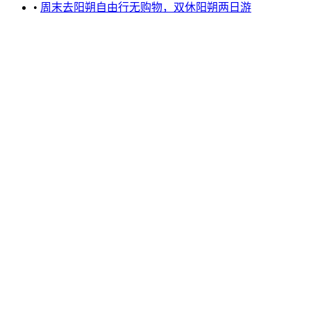
•
周末去阳朔自由行无购物，双休阳朔两日游