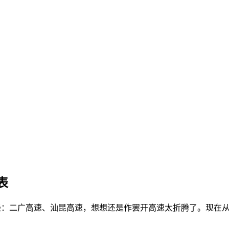
表
，途经：二广高速、汕昆高速，想想还是作罢开高速太折腾了。现在