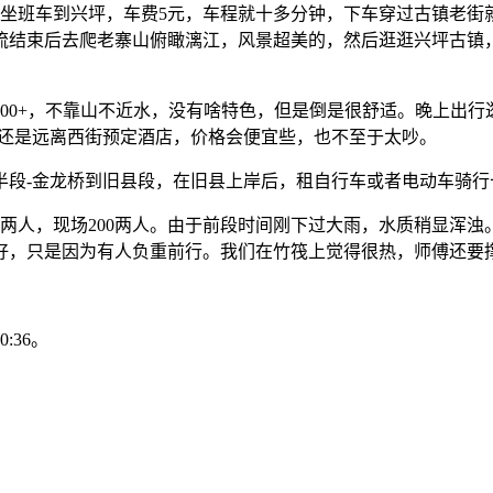
站坐班车到兴坪，车费5元，车程就十多分钟，下车穿过古镇老街
流结束后去爬老寨山俯瞰漓江，风景超美的，然后逛逛兴坪古镇，
00+，不靠山不近水，没有啥特色，但是倒是很舒适。晚上出
议还是远离西街预定酒店，价格会便宜些，也不至于太吵。
半段-金龙桥到旧县段，在旧县上岸后，租自行车或者电动车骑行
两人，现场200两人。由于前段时间刚下过大雨，水质稍显浑浊。
好，只是因为有人负重前行。我们在竹筏上觉得很热，师傅还要
36。