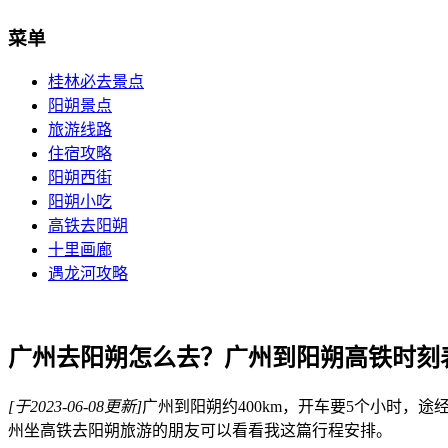
菜单
桂林必去景点
阳朔景点
旅游线路
住宿攻略
阳朔西街
阳朔小吃
高铁去阳朔
十里画廊
遇龙河攻略
广州去阳朔怎么去？广州到阳朔高铁时刻
[于2023-06-08更新]
广州到阳朔约400km，开车要5个小时
州坐高铁去阳朔旅游的朋友可以看看我这篇行程安排。