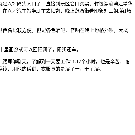
就是兴坪码头入口了，直接到景区窗口买票，竹筏漂流漓江精华
在兴坪汽车站坐班车去阳朔，晚上逛西街看印象刘三姐,第1场
行逛西街比较方便。但是各色酒吧、音响在晚上也格外吵，大概
十里画廊就可以回阳朔了，阳朔还车。
跟师傅聊天，了解到一天要工作11-12个小时，也是辛苦，临
撑筏，用他的话讲，衣服真的是湿了干，干了湿。